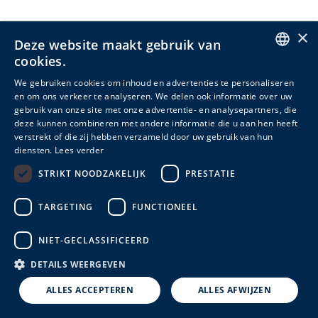
×
Deze website maakt gebruik van
cookies.
ENGLISH
We gebruiken cookies om inhoud en advertenties te personaliseren
en om ons verkeer te analyseren. We delen ook informatie over uw
DUTCH
gebruik van onze site met onze advertentie- en analysepartners, die
deze kunnen combineren met andere informatie die u aan hen heeft
FRENCH
verstrekt of die zij hebben verzameld door uw gebruik van hun
diensten.
Lees verder
STRIKT NOODZAKELIJK
PRESTATIE
TARGETING
FUNCTIONEEL
NIET-GECLASSIFICEERD
DETAILS WEERGEVEN
ALLES ACCEPTEREN
ALLES AFWIJZEN