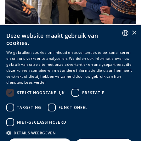
×
Deze website maakt gebruik van
cookies.
ENGLISH
We gebruiken cookies om inhoud en advertenties te personaliseren
en om ons verkeer te analyseren. We delen ook informatie over uw
DUTCH
gebruik van onze site met onze advertentie- en analysepartners, die
deze kunnen combineren met andere informatie die u aan hen heeft
FRENCH
verstrekt of die zij hebben verzameld door uw gebruik van hun
diensten.
Lees verder
STRIKT NOODZAKELIJK
PRESTATIE
TARGETING
FUNCTIONEEL
NIET-GECLASSIFICEERD
DETAILS WEERGEVEN